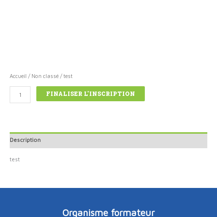
Accueil
/
Non classé
/ test
quantité
FINALISER L'INSCRIPTION
de
test
Description
test
Organisme formateur